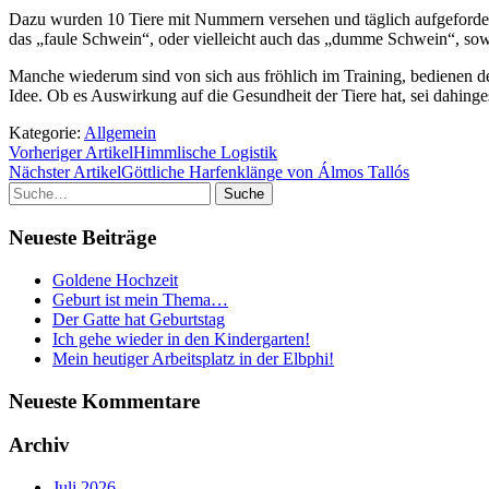
Dazu wurden 10 Tiere mit Nummern versehen und täglich aufgefordert z
das „faule Schwein“, oder vielleicht auch das „dumme Schwein“, so
Manche wiederum sind von sich aus fröhlich im Training, bedienen den 
Idee. Ob es Auswirkung auf die Gesundheit der Tiere hat, sei dahingest
Kategorie:
Allgemein
Vorheriger Artikel
Himmlische Logistik
Nächster Artikel
Göttliche Harfenklänge von Álmos Tallós
Suche
Neueste Beiträge
Goldene Hochzeit
Geburt ist mein Thema…
Der Gatte hat Geburtstag
Ich gehe wieder in den Kindergarten!
Mein heutiger Arbeitsplatz in der Elbphi!
Neueste Kommentare
Archiv
Juli 2026