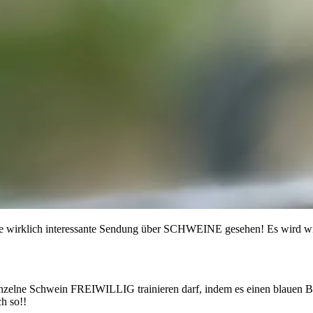
eine wirklich interessante Sendung über SCHWEINE gesehen! Es wird wi
inzelne Schwein FREIWILLIG trainieren darf, indem es einen blauen Bu
h so!!