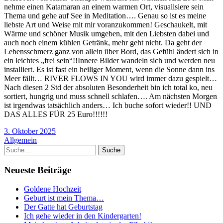
nehme einen Katamaran an einem warmen Ort, visualisiere sein
Thema und gehe auf See in Meditation…. Genau so ist es meine
liebste Art und Weise mit mir voranzukommen! Geschaukelt, mit
Wärme und schöner Musik umgeben, mit den Liebsten dabei und
auch noch einem kühlen Getränk, mehr geht nicht. Da geht der
Lebensschmerz ganz von allein über Bord, das Gefühl ändert sich in
ein leichtes „frei sein“!!Innere Bilder wandeln sich und werden neu
installiert. Es ist fast ein heiliger Moment, wenn die Sonne dann ins
Meer fällt… RIVER FLOWS IN YOU wird immer dazu gespielt…
Nach diesen 2 Std der absoluten Besonderheit bin ich total ko, neu
sortiert, hungrig und muss schnell schlafen…. Am nächsten Morgen
ist irgendwas tatsächlich anders… Ich buche sofort wieder!! UND
DAS ALLES FÜR 25 Euro!!!!!!
3. Oktober 2025
Allgemein
Suche
Neueste Beiträge
Goldene Hochzeit
Geburt ist mein Thema…
Der Gatte hat Geburtstag
Ich gehe wieder in den Kindergarten!