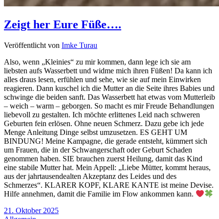
Zeigt her Eure Füße….
Veröffentlicht von
Imke Turau
Also, wenn „Kleinies“ zu mir kommen, dann lege ich sie am
liebsten aufs Wasserbett und widme mich ihren Füßen! Da kann ich
alles draus lesen, erfühlen und sehe, wie sie auf mein Einwirken
reagieren. Dann kuschel ich die Mutter an die Seite ihres Babies und
schwinge die beiden sanft. Das Wasserbett hat etwas vom Mutterleib
– weich – warm – geborgen. So macht es mir Freude Behandlungen
liebevoll zu gestalten. Ich möchte erlittenes Leid nach schweren
Geburten fein erlösen. Ohne neuen Schmerz. Dazu gebe ich jede
Menge Anleitung Dinge selbst umzusetzen. ES GEHT UM
BINDUNG! Meine Kampagne, die gerade entsteht, kümmert sich
um Frauen, die in der Schwangerschaft oder Geburt Schaden
genommen haben. SIE brauchen zuerst Heilung, damit das Kind
eine stabile Mutter hat. Mein Appell: „Liebe Mütter, kommt heraus,
aus der jahrtausendealten Akzeptanz des Leides und des
Schmerzes“. KLARER KOPF, KLARE KANTE ist meine Devise.
Hilfe annehmen, damit die Familie im Flow ankommen kann.
21. Oktober 2025