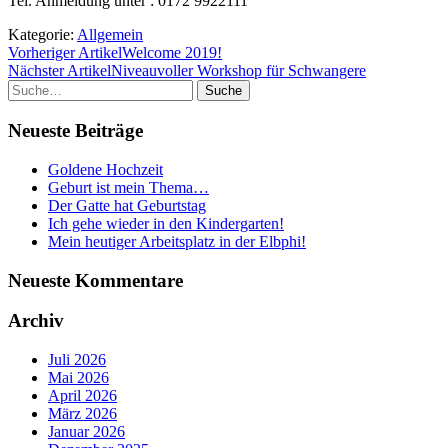
Tel. Anmeldung unter : 0172 9922111
Kategorie:
Allgemein
Vorheriger Artikel
Welcome 2019!
Nächster Artikel
Niveauvoller Workshop für Schwangere
Suche
Neueste Beiträge
Goldene Hochzeit
Geburt ist mein Thema…
Der Gatte hat Geburtstag
Ich gehe wieder in den Kindergarten!
Mein heutiger Arbeitsplatz in der Elbphi!
Neueste Kommentare
Archiv
Juli 2026
Mai 2026
April 2026
März 2026
Januar 2026